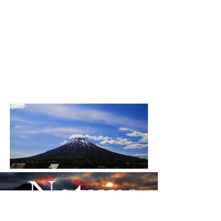
IMG_20220530_131125
(2)_edited.jpg