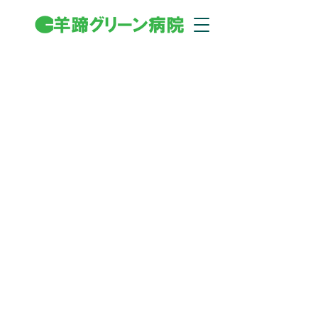
​ソーシャルワーカ
ー
地域の認知症の患者やその家族のフォ
ローにあたります。
・病院における患者、家族の相談
及び援助事務。
・認知症治療病棟における患者、
家族の相談及び援助事務。
・精神保健、社会福祉の立場から
患者さんやその家族の方々の抱え